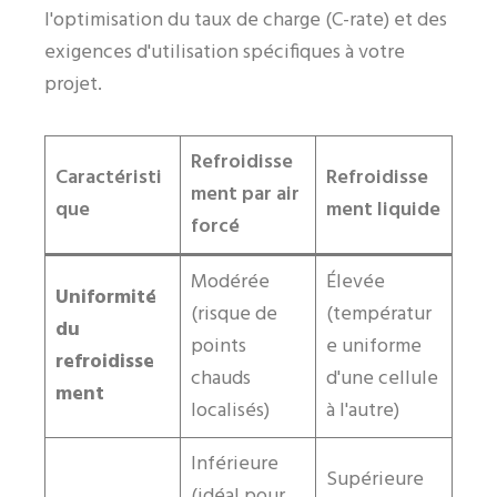
l'optimisation du taux de charge (C-rate) et des
exigences d'utilisation spécifiques à votre
projet.
Refroidisse
Caractéristi
Refroidisse
ment par air
que
ment liquide
forcé
Modérée
Élevée
Uniformité
(risque de
(températur
du
points
e uniforme
refroidisse
chauds
d'une cellule
ment
localisés)
à l'autre)
Inférieure
Supérieure
(idéal pour