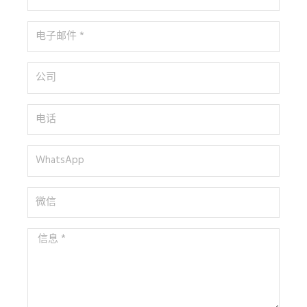
名
*
电
子
邮
公
件
司
*
电
话
WhatsApp
微
信
信
息
*