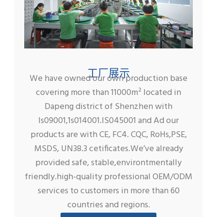
工厂展示
We have owned our own production base
covering more than 11000m² located in
Dapeng district of Shenzhen with
ls09001,1s014001.IS045001 and Ad our
products are with CE, FC4. CQC, RoHs,PSE,
MSDS, UN38.3 cetificates.We’ve already
provided safe, stable,environtmentally
friendly.high-quality professional OEM/ODM
services to customers in more than 60
countries and regions.