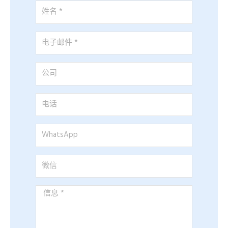
姓
名
*
电
子
邮
公
件
司
*
电
话
WhatsApp
微
信
信
息
*