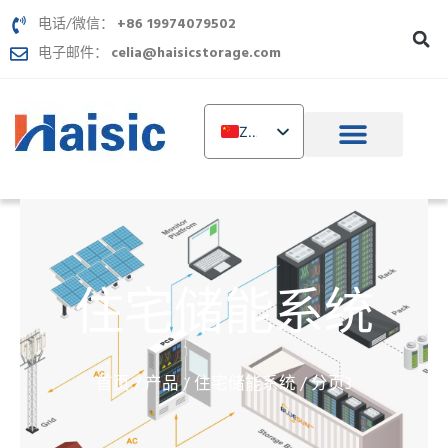
跳
电话/微信：
+86 19974079502
至
电子邮件：
celia@haisicstorage.com
内
容
ZH
EN
DE
TR
IT
住宅储能系统
FR
RU
AR
首页
产品
住宅储能系统
/
/
/ 分页3
PL
NL