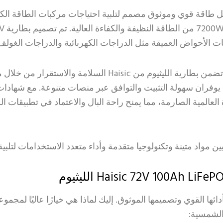
Haisic 72V 100Ah الليثيوم هي حل طاقة قوي وموثوق مصمم لتلبية احتياجات مركب
/ مصممة مع حماية نظام إدارة بطارية ذكي (BMS)، تضمن بطارية الل
الجودة العالمية الصارمة، مما يمنح راحة البال والاعتماد في تطبيق
Haisic 72V 100A الليثيوم تبرز بأدائها القوي وتصميمها الموثوق. إليك لماذا هي خيار
الشمسية: