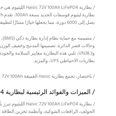
/ بطارية  LiFePO4
يصل إلى 6000 دورة، مما يجعلها خيارًا ممتازًا لتطبيقات الأحواض العميقة مثل الدراجات الكهربائية والدراجات الغولف والمكائن الشاحنة والمراكب البحرية.
وUN38.3، تلبي هذه البطارية معايير السلامة و
بطاريات الاحتياطي UPS، والمزيد.
/ باختصار، تجمع بطارية Haisic العميقة 72V 100Ah بين مواد متينة وتكنولوجيا متقدمة وأداء متعدد الاستخدامات لتلبية احتياجاتك من الطاقة بشكل فعال وآمن.
/ الميزات والفوائد الرئيسية لبطارية Haisic 72V 100Ah LiFePO4 الليثيوم
/ بطارية h LiFePO4
الجولف، الرافعات الشوكية، وأنظمة تخزين الطاقة 