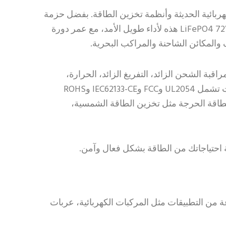
ات الطاقة الكهربائية الحديثة وأنظمة تخزين الطاقة. بفضل حزمة
بطارية ليثيوم فوسفات الحديد بسعة 100Ah، تقدم 7200Wh من الطاقة النظيفة والكفاءة العالية. تم تصميم بطارية LiFePO4 72V هذه لأداء طويل الأمد، مع عمر دورة
يثيوم من Haisic السلامة والاستقرار من خلال مراقبة الشحن الزائد، التفريغ الزائد، الحرارة،
وحالات قصر الدائرة. تصميمها المدمج وخفيف الوزن يوفران سهولة التثبيت والتوافق عبر منصات متنوعة. مع شهادات تشمل UL2054 وFCC وIEC62133-CE وROHS
ات الطاقة الحرجة مثل تخزين الطاقة الشمسية،
ًا عاليًا لمجموعة من التطبيقات مثل المركبات الكهربائية، عربات