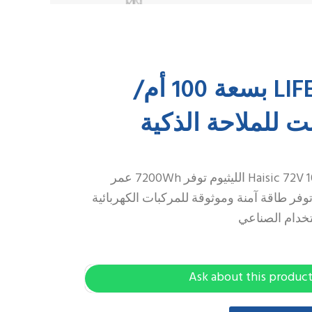
ZH
بطارية LIFEPO4 بسعة 100 أم/
/ بطارية Haisic 72V 100Ah LiFePO4 الليثيوم توفر 7200Wh عمر
 وBMS ذكي وتوفر طاقة آمنة وموثوقة للمركبات الكهربائية
خدام الصناعي
Ask about this produc