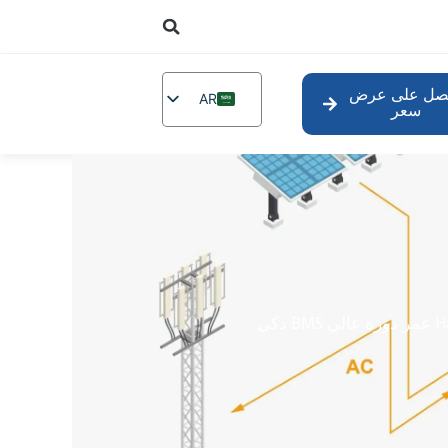
صل على عرض
AR
سعر
EN
DE
TR
IT
FR
RU
PL
NL
UR
PT