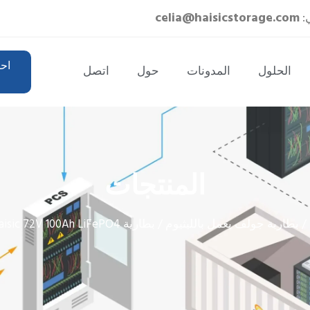
ي:
celia@haisicstorage.com
اح
الحلول
المدونات
حول
اتصل
المنتجات
بطارية جولف يعمل بالليثيوم
/
/ بطارية Haisic 72V 100Ah LiFePO4 عمر دورة عالي BMS ذكي