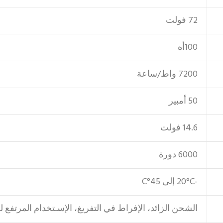
72 فولت
100أه
7200 واط/ساعة
50 أمبير
14.6 فولت
6000 دورة
-20°C إلى 45°C
الشحن الزائد، الإفراط في التفريغ، الإسـتخدام المرتفع ل