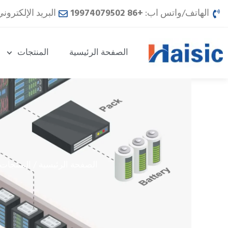
خطي
الهاتف/واتس اب:
+86 19974079502
البريد الإلكترون
لى
لمحتوى
الصفحة الرئيسية
المنتجات
الصفحة الرئيسية
المنتجات
/