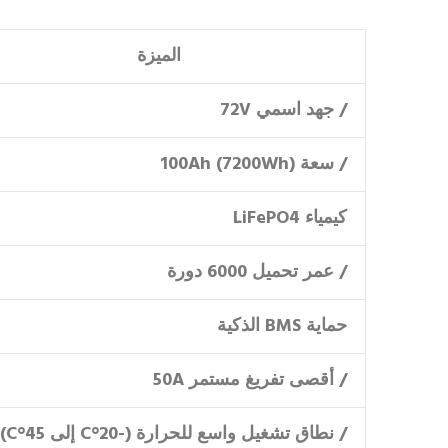
الميزة
/ جهد اسمي 72V
/ سعة 100Ah (7200Wh)
كيمياء LiFePO4
/ عمر تحميل 6000 دورة
حماية BMS الذكية
/ أقصى تفريغ مستمر 50A
/ نطاق تشغيل واسع للحرارة (-20°C إلى 45°C)