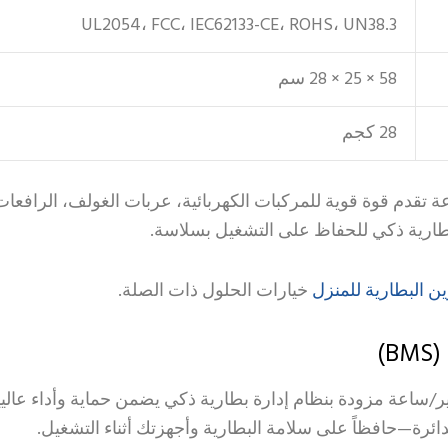
UL2054، FCC، IEC62133-CE، ROHS، UN38.3
58 × 25 × 28 سم
28 كجم
العميقة الدورة 72 فولت 100 أمبير/ساعة تقدم قوة قوية للمركبات الكهربائية، عربات
بطارية ذكي للحفاظ على التشغيل بسلاسة.
ن البطارية للمنزل
خيارات الحلول ذات الصلة.
)
بطارية هيسك LiFePO4 سعة 72 فولت 100 أمبير/ساعة مزودة بنظام إدارة بطارية ذكي يضمن
الدائرة—حافظاً على سلامة البطارية وأجهزتك أثناء التشغيل.