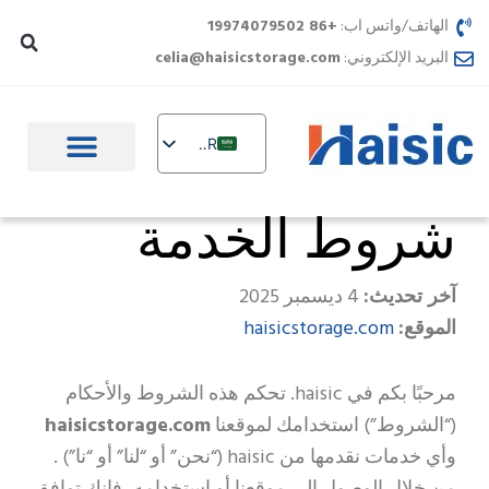
خطي
الهاتف/واتس اب:
+86 19974079502
لى
البريد الإلكتروني:
celia@haisicstorage.com
لمحتوى
AR
EN
شروط الخدمة
DE
TR
IT
آخر تحديث:
4 ديسمبر 2025
haisicstorage.com
الموقع:
FR
RU
مرحبًا بكم في haisic. تحكم هذه الشروط والأحكام
PL
(“الشروط”) استخدامك لموقعنا
haisicstorage.com
NL
وأي خدمات نقدمها من haisic (“نحن” أو “لنا” أو “نا”) .
UR