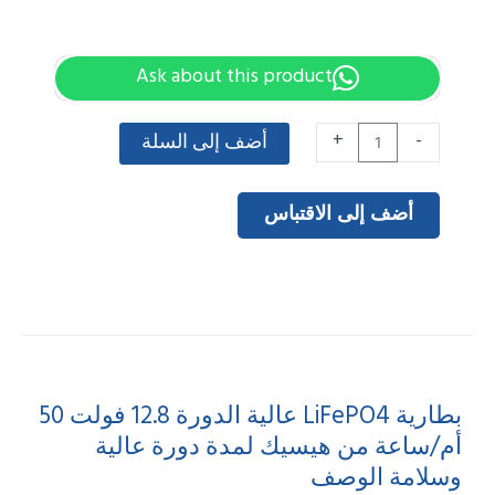
Ask about this product
كمية
+
-
أضف إلى السلة
Haisic
12.8V
أضف إلى الاقتباس
50Ah
LiFePO4
Battery
High
Cycle
Life
بطارية LiFePO4 عالية الدورة 12.8 فولت 50
and
أم/ساعة من هيسيك لمدة دورة عالية
Safety
وسلامة الوصف