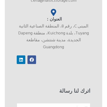
celia@haisicstorage.com
العنوان：
المبنى C، رقم 8، المنطقة الصناعية الثانية
Tuyang، بلدة Kuichong، منطقة Dapeng
الجديدة، مدينة شنتشن، مقاطعة
Guangdong
ف
ل
ي
ي
س
ن
ب
ك
و
د
ك
إ
ن
اترك لنا رسالة
الاسم