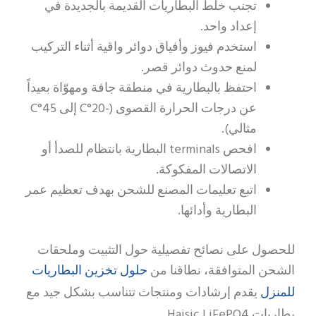
تجنب خلط البطاريات القديمة بالجديدة في
إعداد واحد.
استخدم فيوز وأفياق دوائر واقية أثناء التركيب
لمنع حدوث دوائر قصر.
احتفظ بالبطارية في منطقة جافة ومهوّاة بعيداً
عن درجات الحرارة القصوى (-20°C إلى 45°C
مثالي).
افحص terminals البطارية بانتظام للصدأ أو
الاتصالات المفكوكة.
اتبع تعليمات المصنع للشحن بهدف تعظيم عمر
البطارية وأدائها.
للحصول على نصائح تفصيلية حول التثبيت وملحقات
حلول تخزين البطاريات
الشحن المتوافقة، نطاقنا من
للمنزل
يقدم إرشادات ومنتجات تتناسب بشكل جيد مع
بطاريات Haisic LiFePO4.