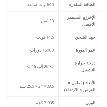
الطاقة المقدرة
640 وات-ساعة
الإخراج المستمر
50 أمبير
الأقصى
جهد الشحن
14.6 فولت
عمر الدورة
6000+ دورات
درجة حرارة
-20°C إلى 45°C
التشغيل
الأبعاد (الطول ×
33.5 × 24 × 25.5 سم
العرض × الارتفاع)
الوزن
7.035 كجم