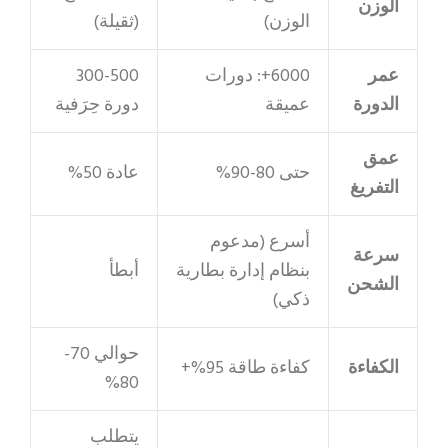
الوزن
الوزن)
(ثقيلة)
عمر
6000+: دورات
300-500
الدورة
عميقة
دورة حِرَفية
عمق
حتى 80-90%
عادة 50%
التفريغ
أسرع (مدعوم
سرعة
بنظام إدارة بطارية
أبطأ
الشحن
ذكي)
حوالي 70-
الكفاءة
كفاءة طاقة 95%+
80%
يتطلب