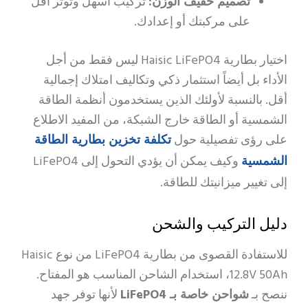
تصميم خفيف الوزن:
تركيب أسهل وتوتر أقل
على مركبتك أو إعدادك.
اختيار بطارية Haisic LiFePO4 ليس فقط من أجل
الأداء بل أيضاً استثمار ذكي وتكاليف امتلاك إجمالية
أقل. بالنسبة لأولئك الذين يستخدمون أنظمة الطاقة
الشمسية أو الطاقة خارج الشبكة، من المفيد الاطلاع
تكلفة تخزين بطارية الطاقة
على رؤى تفصيلية حول
الشمسية
وكيف يمكن أن يؤدي التحول إلى LiFePO4
إلى تغيير ميزانيتك للطاقة.
دليل التركيب والشحن
للاستفادة القصوى من بطارية LiFePO4 من نوع Haisic
12.8V 50Ah، استخدام الشاحن المناسب هو المفتاح.
ننصح بـ
شواحن خاصة بـ LiFePO4
لأنها توفر جهد