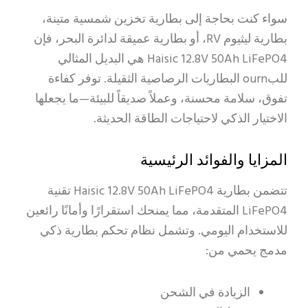
سواء كنت بحاجة إلى بطارية تخزين شمسية متينة،
بطارية ليثيوم RV، أو بطارية عميقة لدائرة البحر، فإن
Haisic 12.8V 50Ah LiFePO4 هي البديل المثالي
للبourn البطاريات الرصاصية الثقيلة. توفر كفاءة
تفوق، سلامة محسنة، وعملاً صديقاً للبيئة—ما يجعلها
الاختيار الذكي لاحتياجات الطاقة الحديثة.
المزايا والفوائد الرئيسية
تتضمن بطارية Haisic 12.8V 50Ah LiFePO4 تقنية
LiFePO4 المتقدمة، مما يمنحك استقرارًا وأمانًا رائعين
للاستخدام اليومي. وتشمل نظام تحكم بطارية ذكي
مدمج يحمي من:
الزيادة في الشحن