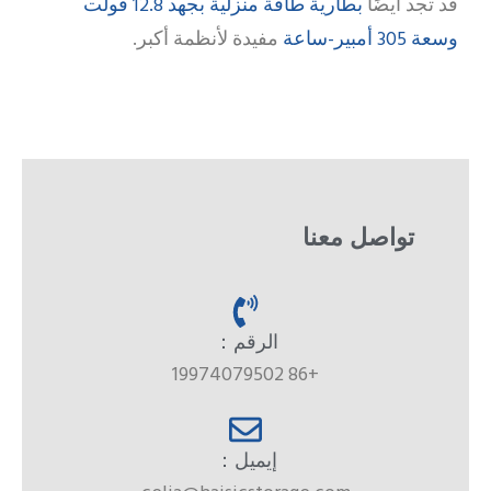
بطارية طاقة منزلية بجهد 12.8 فولت
قد تجد أيضًا
وسعة 305 أمبير-ساعة
مفيدة لأنظمة أكبر.
تواصل معنا
الرقم：
+86 19974079502
إيميل：